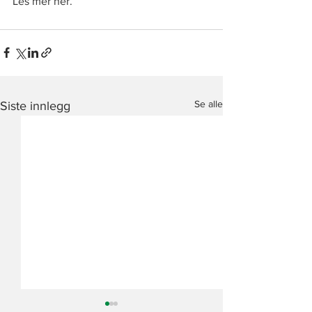
Les mer 
her
.
Se alle
Siste innlegg