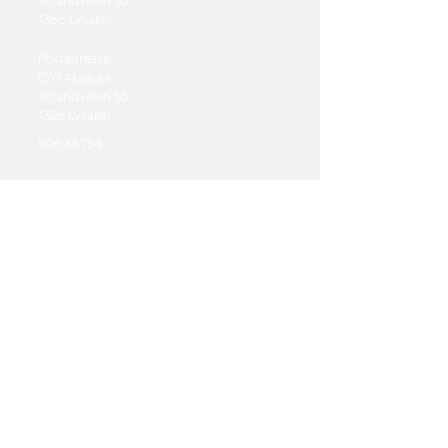
Strandveien 55
1366 Lysaker
Postadresse:
C/O Aksio as
Strandveien 55
1326 Lysaker
906 33 754
kontakt@innmeldt.no
Informasjon
Personvern
Salgsvilkår
Cookie-policy
Brukervilkår- Pensjonskalkulator
Brukervilkår- Forsikringskalkulator