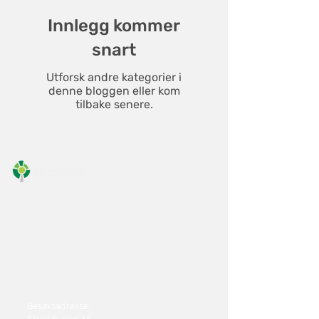
Innlegg kommer
snart
Utforsk andre kategorier i
denne bloggen eller kom
tilbake senere.
Innmeldt er en uavhengig rådgiver og
tjenesteleverandør. Vi gir objektive råd om hvordan
din virksomhet skal informere om og håndtere
pensjon- og personforsikringsordningene, eller
hvordan du som enkeltperson best kan planlegge og
håndtere de ordningene som passer for deg.
Kontakt oss
Besøksadresse: