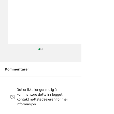
Kommentarer
Oppsummering
Ny AFP i privat sektor-
Det er ikke lenger mulig å
kommentere dette innlegget.
hva skjer?
Kontakt nettstedseieren for mer
informasjon.