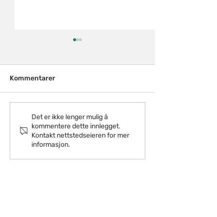
Kommentarer
Oppsummering
Ny AFP i privat sektor-
Det er ikke lenger mulig å
kommentere dette innlegget.
hva skjer?
Kontakt nettstedseieren for mer
informasjon.
Innmeldt er en uavhengig rådgiver og