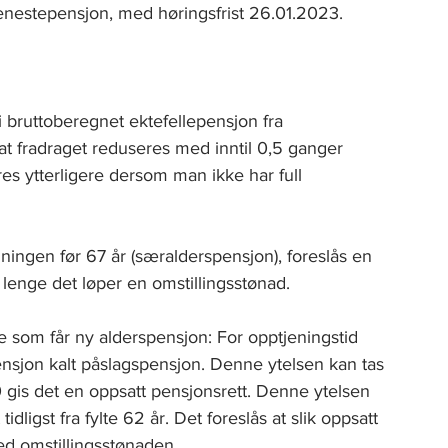
jenestepensjon, med høringsfrist 26.01.2023.
i bruttoberegnet ektefellepensjon fra 
at fradraget reduseres med inntil 0,5 ganger 
s ytterligere dersom man ikke har full 
ingen før 67 år (særalderspensjon), foreslås en 
lenge det løper en omstillingsstønad.
re som får ny alderspensjon: For opptjeningstid 
ensjon kalt påslagspensjon. Denne ytelsen kan tas 
20 gis det en oppsatt pensjonsrett. Denne ytelsen 
ligst fra fylte 62 år. Det foreslås at slik oppsatt 
d omstillingsstønaden.