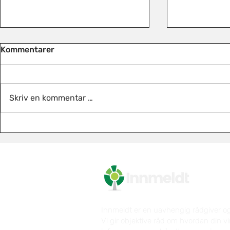
Kommentarer
Skriv en kommentar …
Lovforslag om
Ny AFP i pr
pensjonsforlik utsatt
skjer?
Innmeldt er en uavhengig rådgiver og
Vi gir objektive råd om hvordan din v