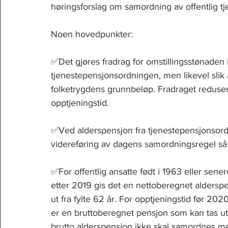
høringsforslag om samordning av offentlig t
Noen hovedpunkter:
✅Det gjøres fradrag for omstillingsstønaden 
tjenestepensjonsordningen, men likevel slik 
folketrygdens grunnbeløp. Fradraget redusere
opptjeningstid.
✅Ved alderspensjon fra tjenestepensjonsordn
videreføring av dagens samordningsregel så 
✅For offentlig ansatte født i 1963 eller sene
etter 2019 gis det en nettoberegnet aldersp
ut fra fylte 62 år. For opptjeningstid før 20
er en bruttoberegnet pensjon som kan tas ut tid
brutto alderspensjon ikke skal samordnes me